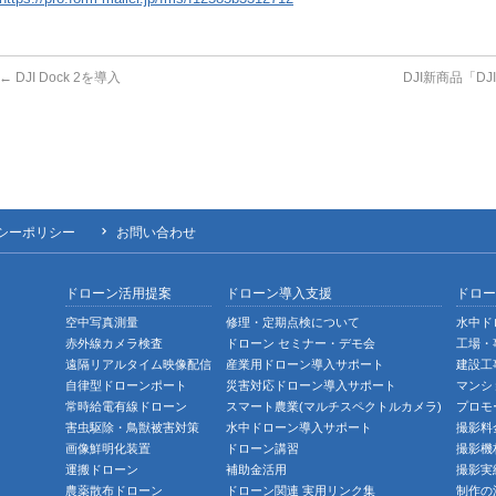
←
DJI Dock 2を導入
DJI新商品「DJ
シーポリシー
お問い合わせ
ドローン活用提案
ドローン導入支援
ドロー
空中写真測量
修理・定期点検について
水中ド
赤外線カメラ検査
ドローン セミナー・デモ会
工場・
遠隔リアルタイム映像配信
産業用ドローン導入サポート
建設工
自律型ドローンポート
災害対応ドローン導入サポート
マンシ
常時給電有線ドローン
スマート農業(マルチスペクトルカメラ)
プロモ
害虫駆除・鳥獣被害対策
水中ドローン導入サポート
撮影料
画像鮮明化装置
ドローン講習
撮影機
運搬ドローン
補助金活用
撮影実
農薬散布ドローン
ドローン関連 実用リンク集
制作の