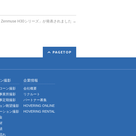
I Zenmuse H30シリーズ」が発表されました
→
PAGETOP
ン撮影
企業情報
ローン撮影
会社概要
事業所撮影
リクルート
事定期撮影
パートナー募集
ョン眺望撮影
HOVERING ONLINE
ーション撮影
HOVERING RENTAL
金
材
績
流れ