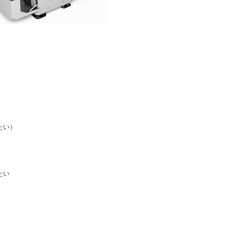
たい）
たい