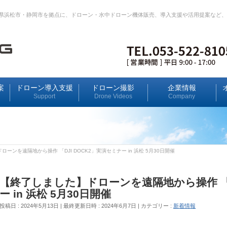
岡県浜松市・静岡市を拠点に、ドローン・水中ドローン機体販売、導入支援や活用提案など
案
ドローン導入支援
ドローン撮影
企業情報
Support
Drone Videos
Company
ーンを遠隔地から操作 「DJI DOCK2」実演セミナー in 浜松 5月30日開催
【終了しました】ドローンを遠隔地から操作 「D
ー in 浜松 5月30日開催
投稿日 : 2024年5月13日
最終更新日時 : 2024年6月7日
カテゴリー :
新着情報