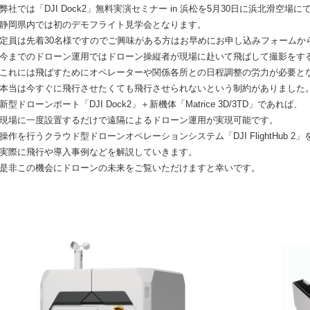
弊社では「DJI Dock2」無料実演セミナー in 浜松を5月30日に浜北滑空場
静岡県内では初のデモフライト見学会となります。
定員は先着30名様ですのでご興味がある方はお早めにお申し込みフォームか
今までのドローン運用ではドローン操縦者が現場に赴いて飛ばして撮影をす
これには飛ばすためにオペレーターや関係各所との日程調整の労力が必要と
本当は今すぐに飛行させたくても飛行させられないという制約がありました
新型ドローンポート「DJI Dock2」＋新機体「Matrice 3D/3TD」であれば、
現場に一度設置するだけで遠隔によるドローン運用が実現可能です。
操作を行うクラウド型ドローンオペレーションシステム「DJI FlightHub 2
実際に飛行や導入事例などを解説していきます。
是非この機会にドローンの未来をご覧いただけますと幸いです。