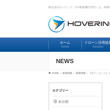
株式会社ホバリング（DJI産業機代理店）は、静
ホーム
ドローン活用提
Home
Solution
NEWS
HOME
»
新着情報
»
新着情報
»
【終了しました】ドロ
カテゴリー
未分類