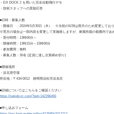
・DJI DOCK 2 を用いた完全自動飛行デモ
・技術スタッフへの質疑応答
■日時・募集人数
・開催日 ：2024年5月30日（木） ※当初の5/28は雨天のため変更してお
※荒天の場合は一部内容を変更して実施致しますが、耐風性能の範囲内であ
・受付時間：13時00分～
・開催時間：13時15分～15時00分
・参加費用：無料
・募集人数：30名 (定員に達し次第締め切り)
■開催場所
・浜北滑空場
所在地：〒434-0012 静岡県浜松市浜名区
■詳細についてはこちらをご確認ください
https://sekido-rc.com/?pid=142296456
■申し込みフォーム
https://pro.form-mailer.jp/fms/f12585b3312712